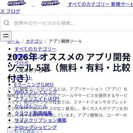
すべてのカテゴリー
新規サー
ス
ブログ
ホーム
/
カテゴリ
/
アプリ開発ツール
すべてのカテゴリー
2026年 オススメの アプリ開発
新規サービス
ブログ
ツール 5選（無料・有料・比較
人気のカテゴリー
付き）
AIアート
Eラーニング(LMS)
アプリ開発ツールサービスとは、アプリケーション（アプリ）を
Webスクレイピング
開発するためのソフトウェアツールやサービスを提供するサービ
アフィリエイト(ASP)
スです。現代のデジタル社会では、スマートフォンやタブレット
かんばんツール
などのモバイルデバイスが広く普及し、多くの人々がアプリを利
クラウド動画編集
用して様々な目的を実現しています。アプリ開発は、ユーザーの
サブスクリプション構築
ニーズやビ …...
ドロップシッピング
-- もっと見る --