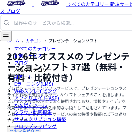
すべてのカテゴリー
新規サー
ス
ブログ
ホーム
/
カテゴリ
/
プレゼンテーションソフト
すべてのカテゴリー
2026年 オススメの プレゼンテ
新規サービス
ブログ
ーションソフト 37選（無料・
人気のカテゴリー
有料・比較付き）
AIアート
Eラーニング(LMS)
プレゼンテーションソフトサービスは、プレゼンテーションやス
Webスクレイピング
ライド作成を支援するツールやソフトウェアのことを指します。
アフィリエイト(ASP)
ビジネスや教育の現場で広く使用されており、情報やアイデアを
かんばんツール
視覚的に伝えるための効果的な手段として活用されています。プ
クラウド動画編集
レゼンテーションソフトサービスの主な特徴や機能は以下の通り
サブスクリプション構築
です：スラ …...
ドロップシッピング
-- もっと見る --