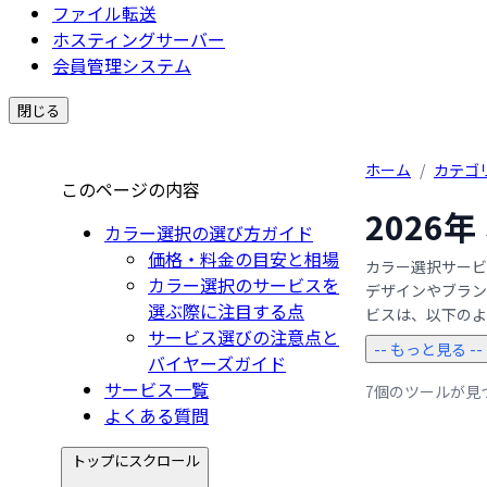
ファイル転送
ホスティングサーバー
会員管理システム
閉じる
ホーム
/
カテゴ
このページの内容
2026
カラー選択の選び方ガイド
価格・料金の目安と相場
カラー選択サービ
カラー選択のサービスを
デザインやブラン
選ぶ際に注目する点
ビスは、以下のよう
サービス選びの注意点と
-- もっと見る --
バイヤーズガイド
サービス一覧
7個のツールが見
よくある質問
トップにスクロール