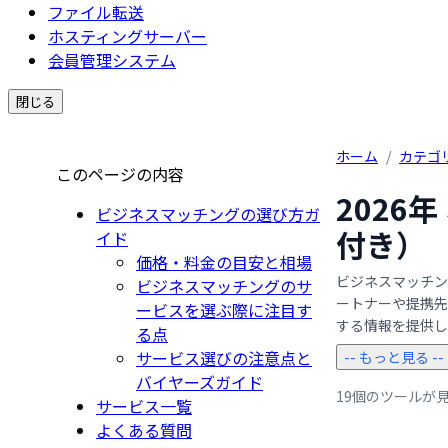
ファイル転送
ホスティングサーバー
会員管理システム
閉じる
ホーム
/
カテゴ
このページの内容
2026
ビジネスマッチングの選び方ガ
付き）
イド
価格・料金の目安と相場
ビジネスマッチン
ビジネスマッチングのサ
ートナーや提携先
ービスを選ぶ際に注目す
する情報を提供します
る点
サービス選びの注意点と
-- もっと見る --
バイヤーズガイド
19個のツールが
サービス一覧
よくある質問