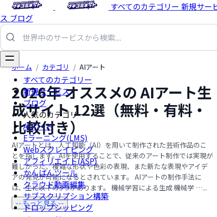
すべてのカテゴリー
新規サー
ス
ブログ
ホーム
/
カテゴリ
/
AIアート
すべてのカテゴリー
2026年 オススメの AIアート生
新規サービス
ブログ
成サイト 12選（無料・有料・
人気のカテゴリー
比較付き）
AIアート
Eラーニング(LMS)
AIアートとは、人工知能（AI）を用いて制作された芸術作品のこ
Webスクレイピング
とを指します。AIを使用することで、従来のアート制作では実現が
アフィリエイト(ASP)
難しかった、複雑な形状や色彩の表現、また新たな表現やアイデ
かんばんツール
アの発見が可能になるとされています。 AIアートの制作手法に
クラウド動画編集
は、主に以下の3つがあります。 機械学習による生成 機械学 …...
サブスクリプション構築
-- もっと見る --
ドロップシッピング