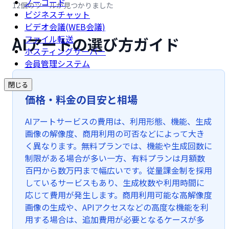
ノーコード
12個のツールが見つかりました
ビジネスチャット
ビデオ会議(WEB会議)
AIアートの選び方ガイド
ファイル転送
ホスティングサーバー
会員管理システム
閉じる
価格・料金の目安と相場
AIアートサービスの費用は、利用形態、機能、生成
画像の解像度、商用利用の可否などによって大き
く異なります。無料プランでは、機能や生成回数に
制限がある場合が多い一方、有料プランは月額数
百円から数万円まで幅広いです。従量課金制を採用
しているサービスもあり、生成枚数や利用時間に
応じて費用が発生します。商用利用可能な高解像度
画像の生成や、APIアクセスなどの高度な機能を利
用する場合は、追加費用が必要となるケースが多