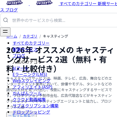
すべてのカテゴリー
新規サー
ス
ブログ
ホーム
/
カテゴリ
/
キャスティング
すべてのカテゴリー
2026年 オススメの キャスティ
新規サービス
ブログ
ングサービス 2選（無料・有
人気のカテゴリー
料・比較付き）
AIアート
Eラーニング(LMS)
キャスティングサービスは、映画、テレビ、広告、舞台などのエ
Webスクレイピング
ンターテイメント業界において、俳優やモデル、タレントなどの
アフィリエイト(ASP)
適切な人材を見つけ出し、役割にキャスティングするサービスで
かんばんツール
す。プロダクションや制作会社、広告代理店などがキャスティン
クラウド動画編集
グディレクターやキャスティングエージェントと協力し、プロジ
サブスクリプション構築
ェクトに最 …...
ドロップシッピング
-- もっと見る --