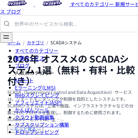
すべてのカテゴリー
新規サー
ス
ブログ
ホーム
/
カテゴリ
/
SCADAシステム
すべてのカテゴリー
2026年 オススメの SCADAシ
新規サービス
ブログ
ステム 1選（無料・有料・比較
人気のカテゴリー
付き）
AIアート
Eラーニング(LMS)
SCADA（Supervisory Control and Data Acquisition）サービス
Webスクレイピング
は、リモートモニタリングや制御を目的としたシステムです。
アフィリエイト(ASP)
SCADAシステムは、工場や施設、インフラストラクチャなどの分
かんばんツール
散されたプロセスを監視し、制御するために使用されます。
クラウド動画編集
SCADAサービスでは、主 …...
サブスクリプション構築
-- もっと見る --
ドロップシッピング