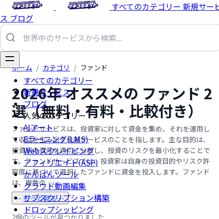
すべてのカテゴリー
新規サー
ス
ブログ
ホーム
/
カテゴリ
/
ファンド
すべてのカテゴリー
2026年 オススメの ファンド 2
新規サービス
ブログ
選（無料・有料・比較付き）
人気のカテゴリー
AIアート
ファンドサービスは、投資家に対して資金を集め、それを運用し
Eラーニング(LMS)
て収益を生み出す金融サービスのことを指します。主な目的は、
Webスクレイピング
投資家の資産を適切に分散し、投資のリスクを最小化することで
す。ファンドサービスでは、投資家は自身の投資目的やリスク許
アフィリエイト(ASP)
容度に基づいて選択したファンドに資金を投入します。ファンド
かんばんツール
は、複数の …...
クラウド動画編集
サブスクリプション構築
-- もっと見る --
ドロップシッピング
2個のツールが見つかりました