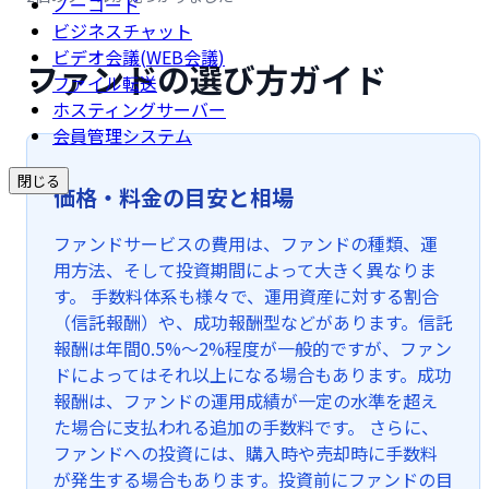
ノーコード
ビジネスチャット
ビデオ会議(WEB会議)
ファンドの選び方ガイド
ファイル転送
ホスティングサーバー
会員管理システム
閉じる
価格・料金の目安と相場
ファンドサービスの費用は、ファンドの種類、運
用方法、そして投資期間によって大きく異なりま
す。 手数料体系も様々で、運用資産に対する割合
（信託報酬）や、成功報酬型などがあります。信託
報酬は年間0.5%〜2%程度が一般的ですが、ファン
ドによってはそれ以上になる場合もあります。成功
報酬は、ファンドの運用成績が一定の水準を超え
た場合に支払われる追加の手数料です。 さらに、
ファンドへの投資には、購入時や売却時に手数料
が発生する場合もあります。投資前にファンドの目