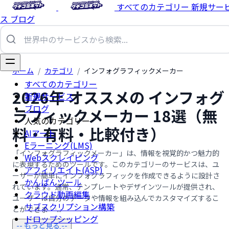
すべてのカテゴリー
新規サー
ス
ブログ
ホーム
/
カテゴリ
/
インフォグラフィックメーカー
すべてのカテゴリー
2026年 オススメの インフォグ
新規サービス
ブログ
ラフィックメーカー 18選（無
人気のカテゴリー
料・有料・比較付き）
AIアート
Eラーニング(LMS)
「インフォグラフィックメーカー」は、情報を視覚的かつ魅力的
Webスクレイピング
に表現するためのツールです。このカテゴリーのサービスは、ユ
アフィリエイト(ASP)
ーザーが簡単にインフォグラフィックを作成できるように設計さ
かんばんツール
れています。通常、テンプレートやデザインツールが提供され、
クラウド動画編集
ユーザーは自分のデータや情報を組み込んでカスタマイズするこ
サブスクリプション構築
とができま …...
ドロップシッピング
-- もっと見る --