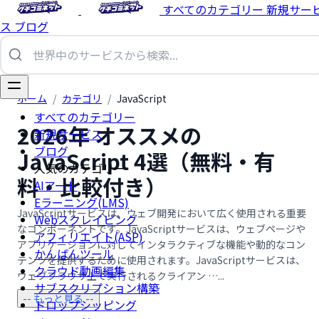
すべてのカテゴリー
新規サー
ス
ブログ
ホーム
/
カテゴリ
/
JavaScript
すべてのカテゴリー
2026年 オススメの
新規サービス
ブログ
JavaScript 4選（無料・有
人気のカテゴリー
料・比較付き）
AIアート
Eラーニング(LMS)
JavaScriptサービスは、ウェブ開発において広く使用される重要
Webスクレイピング
なコンポーネントです。JavaScriptサービスは、ウェブページや
アフィリエイト(ASP)
アプリケーションに対してインタラクティブな機能や動的なコン
かんばんツール
テンツを提供するために使用されます。JavaScriptサービスは、
クラウド動画編集
ウェブブラウザ上で実行されるクライアン …...
サブスクリプション構築
-- もっと見る --
ドロップシッピング