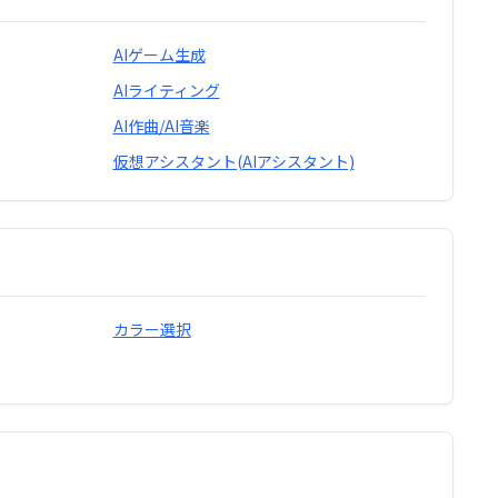
AIゲーム生成
AIライティング
AI作曲/AI音楽
仮想アシスタント(AIアシスタント)
カラー選択