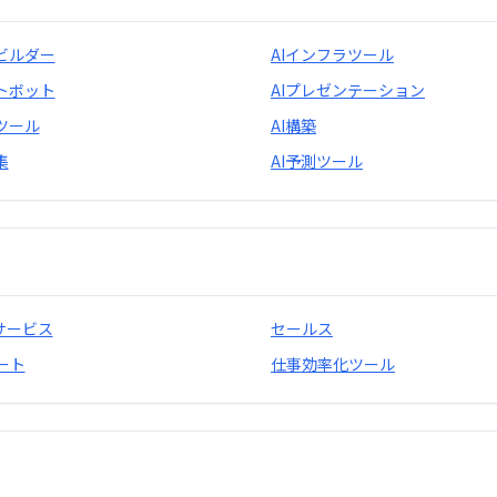
リビルダー
AIインフラツール
ットボット
AIプレゼンテーション
ツール
AI構築
集
AI予測ツール
サービス
セールス
ート
仕事効率化ツール