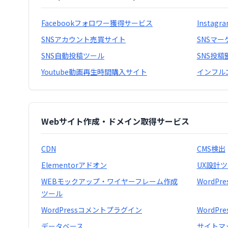
Facebookフォロワー獲得サービス
Insta
SNSアカウント売買サイト
SNSマー
SNS自動投稿ツール
SNS投
Youtube動画再生時間購入サイト
インフル
Webサイト作成・ドメイン取得サービス
CDN
CMS検出
Elementorアドオン
UX設計
WEBモックアップ・ワイヤーフレーム作成
WordP
ツール
WordPressコメントプラグイン
WordP
データベース
サイトマ