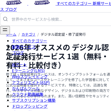
すべてのカテゴリー
新規サー
ス
ブログ
ホーム
/
カテゴリ
/
デジタル認定証・修了証発行
すべてのカテゴリー
2026年 オススメの デジタル認
新規サービス
ブログ
定証発行サービス 1選（無料・
人気のカテゴリー
有料・比較付き）
AIアート
Eラーニング(LMS)
修了証・認定証発行サービスは、オンラインプラットフォームを通
Webスクレイピング
じて、さまざまなコースやトレーニングを修了した学習者に対して
アフィリエイト(ASP)
公式な証明書を提供するサービスです。 特徴としては、迅速な発
かんばんツール
行、カスタマイズ可能なデザイン、デジタルおよび印刷物の両方で
クラウド動画編集
提供されることが挙げられます。また、高い信頼性やセキュリティ
サブスクリプション構築
…...
ドロップシッピング