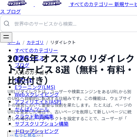
すべてのカテゴリー
新規サー
ス
ブログ
ホーム
/
カテゴリ
/
リダイレクト
すべてのカテゴリー
2026年 オススメの リダイレク
新規サービス
ブログ
トサービス 8選（無料・有料・
人気のカテゴリー
比較付き）
AIアート
Eラーニング(LMS)
URLリダイレクトは、ユーザーや検索エンジンをあるURLから別
Webスクレイピング
のURLへ自動的に転送する仕組みです。この機能は、ウェブサイ
アフィリエイト(ASP)
トの運営において重要な役割を果たします。 たとえば、ページの
かんばんツール
URLを変更した場合や、古いページを削除して新しいページに統
クラウド動画編集
合した場合に、リダイレクトを設定することで、ユーザーが「
サブスクリプション構築
…...
ドロップシッピング
-- もっと見る --