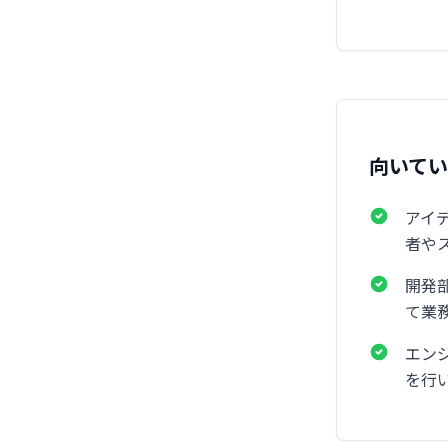
向いて
アイ
者や
開発
て業
エン
を行