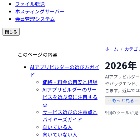
ファイル転送
ホスティングサーバー
会員管理システム
閉じる
ホーム
/
カテゴ
このページの内容
2026
AIアプリビルダーの選び方ガイ
ド
AIアプリビルダ
価格・料金の目安と相場
やバックエンド、
AIアプリビルダーのサー
きます。近年では、 
ビスを選ぶ際に注目する
-- もっと見る --
点
サービス選びの注意点と
9個のツールが見
バイヤーズガイド
向いている人
向いていない人