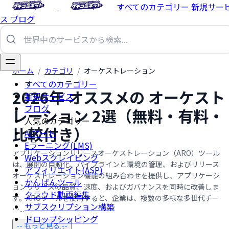
すべてのカテゴリー
新規サー
ス
ブログ
ホーム
/
カテゴリ
/
オーケストレーション
すべてのカテゴリー
2026年 オススメの オーケスト
新規サービス
ブログ
レーション 2選（無料・有料・
人気のカテゴリー
比較付き）
AIアート
Eラーニング(LMS)
アプリケーションリリースオーケストレーション（ARO）ツール
Webスクレイピング
は、展開の自動化、パイプラインと環境の管理、およびリリース
アフィリエイト(ASP)
オーケストレーション機能の組み合わせを提供し、アプリケーシ
かんばんツール
ョンリリースの品質、速度、およびガバナンスを同時に改善しま
クラウド動画編集
す。AROツールを使用すると、企業は、複数の多様な多世代チー
サブスクリプション構築
…...
ドロップシッピング
-- もっと見る --