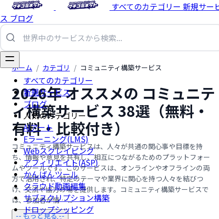
すべてのカテゴリー
新規サー
ス
ブログ
ホーム
/
カテゴリ
/
コミュニティ構築サービス
すべてのカテゴリー
2026年 オススメの コミュニテ
新規サービス
ブログ
ィ構築サービス 38選（無料・
人気のカテゴリー
有料・比較付き）
AIアート
Eラーニング(LMS)
コミュニティ構築サービスは、人々が共通の関心事や目標を持
Webスクレイピング
ち、情報や意見を共有し、相互につながるためのプラットフォー
アフィリエイト(ASP)
ムやツールです。このサービスは、オンラインやオフラインの両
かんばんツール
方で活用され、特定のテーマや業界に関心を持つ人々を結びつ
クラウド動画編集
け、交流や協力の場を提供します。コミュニティ構築サービスで
サブスクリプション構築
は、参加者が情 …...
ドロップシッピング
-- もっと見る --