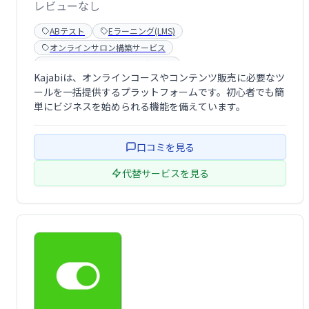
レビューなし
ABテスト
Eラーニング(LMS)
オンラインサロン構築サービス
オンラインマーケティングツール
Kajabiは、オンラインコースやコンテンツ販売に必要なツ
マーケティングオートメーションツール
ールを一括提供するプラットフォームです。初心者でも簡
マーケティングソフト
メールマーケティングツール
単にビジネスを始められる機能を備えています。
メンバーシップ販売サービス
リード獲得ツール
ウェビナーツール
口コミを見る
デジタルコンテンツ販売プラットフォーム
コミュニティ構築サービス
ポッドキャスト配信ツール
代替サービスを見る