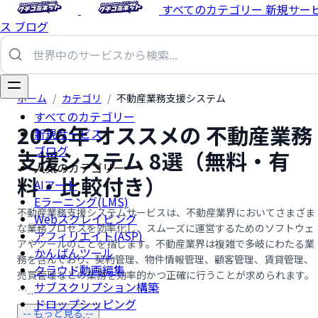
すべてのカテゴリー
新規サー
ス
ブログ
ホーム
/
カテゴリ
/
不動産業務支援システム
すべてのカテゴリー
2026年 オススメの 不動産業務
新規サービス
ブログ
支援システム 8選（無料・有
人気のカテゴリー
料・比較付き）
AIアート
Eラーニング(LMS)
不動産業務支援システムサービスは、不動産業界においてさまざま
Webスクレイピング
な業務プロセスを効率化し、スムーズに運営するためのソフトウェ
アフィリエイト(ASP)
アやツールのことを指します。不動産業界は複雑で多岐にわたる業
かんばんツール
務を含んでおり、契約管理、物件情報管理、顧客管理、賃貸管理、
クラウド動画編集
売買管理などの業務を効率的かつ正確に行うことが求められます。
サブスクリプション構築
…...
ドロップシッピング
-- もっと見る --