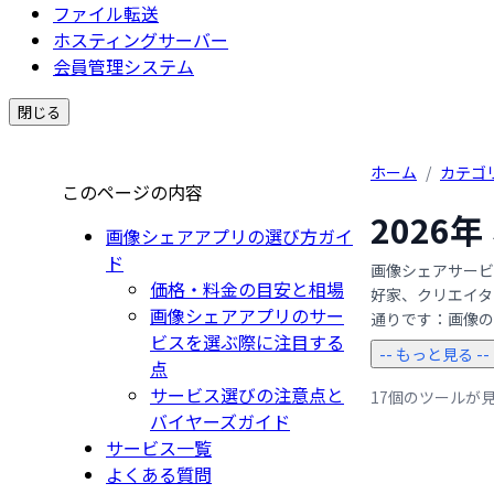
ファイル転送
ホスティングサーバー
会員管理システム
閉じる
ホーム
/
カテゴ
このページの内容
2026
画像シェアアプリの選び方ガイ
ド
画像シェアサービ
価格・料金の目安と相場
好家、クリエイタ
画像シェアアプリのサー
通りです：画像のア
ビスを選ぶ際に注目する
-- もっと見る --
点
サービス選びの注意点と
17個のツールが
バイヤーズガイド
サービス一覧
よくある質問