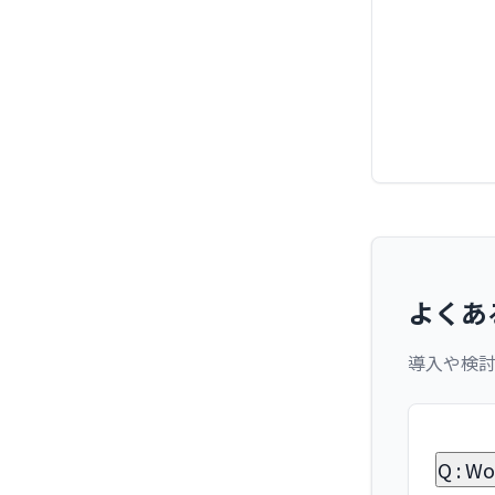
よくあ
導入や検
Q :