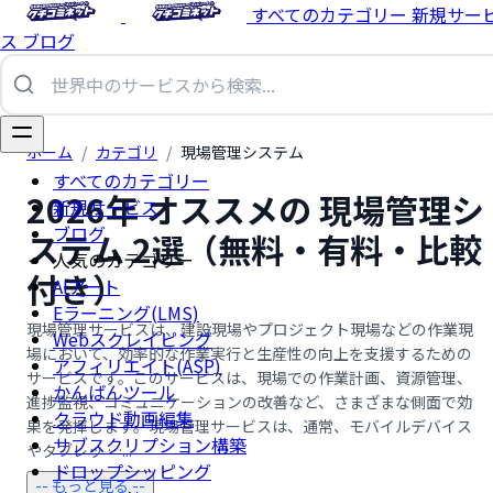
すべてのカテゴリー
新規サー
ス
ブログ
ホーム
/
カテゴリ
/
現場管理システム
すべてのカテゴリー
2026年 オススメの 現場管理シ
新規サービス
ブログ
ステム 2選（無料・有料・比較
人気のカテゴリー
付き）
AIアート
Eラーニング(LMS)
現場管理サービスは、建設現場やプロジェクト現場などの作業現
Webスクレイピング
場において、効率的な作業実行と生産性の向上を支援するための
アフィリエイト(ASP)
サービスです。このサービスは、現場での作業計画、資源管理、
かんばんツール
進捗監視、コミュニケーションの改善など、さまざまな側面で効
クラウド動画編集
果を発揮します。現場管理サービスは、通常、モバイルデバイス
サブスクリプション構築
やタブレッ …...
ドロップシッピング
-- もっと見る --