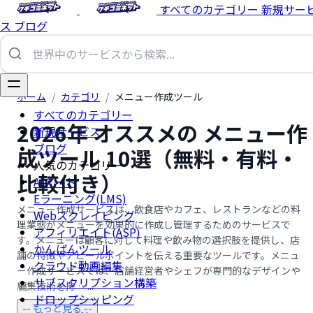
すべてのカテゴリー
新規サー
ス
ブログ
ホーム
/
カテゴリ
/
メニュー作成ツール
すべてのカテゴリー
2026年 オススメの メニュー作
新規サービス
ブログ
成ツール 10選（無料・有料・
人気のカテゴリー
比較付き）
AIアート
Eラーニング(LMS)
メニュー作成サービスは、飲食店やカフェ、レストランなどの料
Webスクレイピング
理業態がメニューを効果的に作成し管理するためのサービスで
アフィリエイト(ASP)
す。メニューは顧客に対して料理や飲み物の選択肢を提供し、店
かんばんツール
舗の特徴やアピールポイントを伝える重要なツールです。メニュ
クラウド動画編集
ー作成サービスでは、店舗経営者やシェフが専門的なデザインや
サブスクリプション構築
編集技術を持 …...
ドロップシッピング
-- もっと見る --