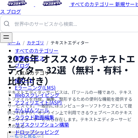
すべてのカテゴリー
新規サー
ス
ブログ
ホーム
/
カテゴリ
/
テキストエディター
すべてのカテゴリー
2026年 オススメの テキストエ
新規サービス
ブログ
ディター 32選（無料・有料・
人気のカテゴリー
比較付き）
AIアート
Eラーニング(LMS)
テキストエディターサービスは、ITツールの一種であり、テキス
Webスクレイピング
トファイルを作成、編集、整形するための便利な機能を提供する
アフィリエイト(ASP)
サービスです。一般的にはコンピューターソフトウェアとして提
かんばんツール
供されますが、オンライン上で利用できるウェブベースのテキス
クラウド動画編集
トエディターサービスも存在します。テキストエディターサービ
サブスクリプション構築
スの主な …...
ドロップシッピング
-- もっと見る --