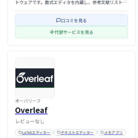
トウェアです。数式エディタを内蔵し、参考文献リストや
索引作成も容易に行えます。手紙や小説など、様々なドキ
ュメント作成にも対応しており、すぐに使えるテンプレー
口コミを見る
トも豊富に用意されています。
代替サービスを見る
オーバリーフ
Overleaf
レビューなし
LaTeXエディター
テキストエディター
メモアプリ