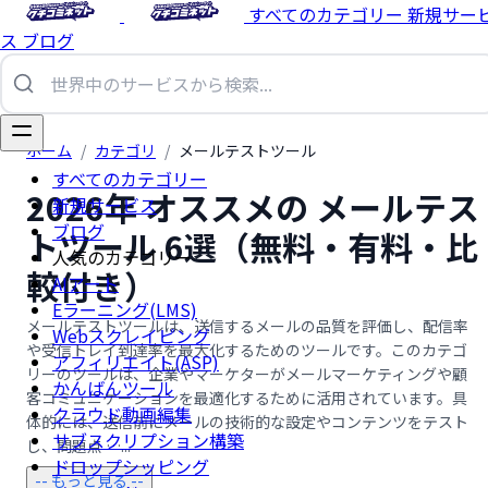
すべてのカテゴリー
新規サー
ス
ブログ
ホーム
/
カテゴリ
/
メールテストツール
すべてのカテゴリー
2026年 オススメの メールテス
新規サービス
ブログ
トツール 6選（無料・有料・比
人気のカテゴリー
較付き）
AIアート
Eラーニング(LMS)
メールテストツールは、送信するメールの品質を評価し、配信率
Webスクレイピング
や受信トレイ到達率を最大化するためのツールです。このカテゴ
アフィリエイト(ASP)
リーのツールは、企業やマーケターがメールマーケティングや顧
かんばんツール
客コミュニケーションを最適化するために活用されています。具
クラウド動画編集
体的には、送信前にメールの技術的な設定やコンテンツをテスト
サブスクリプション構築
し、問題点 …...
ドロップシッピング
-- もっと見る --