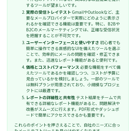
するツールが望ましいです。
実際の受信トレイテスト
GmailやOutlookなど、主
要なメールプロバイダーで実際にどのように表示さ
れるかを確認できる機能は重要です。特に、B2Bや
B2Cのメールマーケティングでは、正確な受信状況
を把握することが不可欠です。
ユーザーインターフェースと使いやすさ
初心者でも
簡単に操作できる直感的なUIを備えたツールを選ぶ
ことで、効率的にメールの問題を確認・修正できま
す。また、迅速なレポート機能があると便利です。
価格とコストパフォーマンス
必要な機能をすべて備
えたツールであるかを確認しつつ、コストが予算に
見合っているかを検討しましょう。一部のツールで
は無料プランが用意されており、小規模なプロジェ
クトには最適です。
レポートの詳細性と共有性
テスト結果をチームで共
有できる詳細なレポート機能があると、問題解決や
改善がスムーズに行えます。PDF形式やダッシュボ
ードで簡単にアクセスできるかも重要です。
これらのポイントを押さえることで、自社のニーズに合っ
たメールテストツールを見つけやすくなります