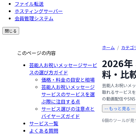
ファイル転送
ホスティングサーバー
会員管理システム
閉じる
ホーム
/
カテゴ
このページの内容
2026
芸能人お祝いメッセージサービ
料・比
スの選び方ガイド
価格・料金の目安と相場
芸能人お祝いメッ
芸能人お祝いメッセージ
取れるサービスを
サービスのサービスを選
の動画配信やSNSと
ぶ際に注目する点
サービス選びの注意点と
-- もっと見る --
バイヤーズガイド
6個のツールが見
サービス一覧
よくある質問