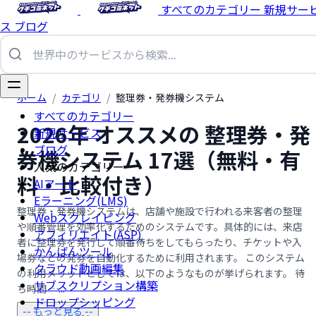
すべてのカテゴリー
新規サー
ス
ブログ
ホーム
/
カテゴリ
/
整理券・発券機システム
すべてのカテゴリー
2026年 オススメの 整理券・発
新規サービス
ブログ
券機システム 17選（無料・有
人気のカテゴリー
料・比較付き）
AIアート
Eラーニング(LMS)
整理券・発券機システムは、店舗や施設で行われる来客者の整理
Webスクレイピング
や順番管理を効率化するためのシステムです。具体的には、来店
アフィリエイト(ASP)
者に整理券を発行して順番待ちをしてもらったり、チケットや入
かんばんツール
場券などの発券を自動化するために利用されます。 このシステム
クラウド動画編集
の利用メリットとしては、以下のようなものが挙げられます。 待
サブスクリプション構築
ち時間 …...
ドロップシッピング
-- もっと見る --