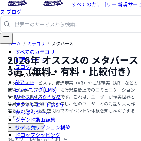
すべてのカテゴリー
新規サー
ス
ブログ
ホーム
/
カテゴリ
/
メタバース
すべてのカテゴリー
2026年 オススメの メタバース
新規サービス
ブログ
3選（無料・有料・比較付き）
人気のカテゴリー
AIアート
メタバースサービスは、仮想現実（VR）や拡張現実（AR）などの
Eラーニング(LMS)
技術を活用して、ユーザーに仮想空間上でのコミュニケーション
Webスクレイピング
や体験を提供するサービスです。これは、ユーザーが現実世界と
は異なる仮想空間にアクセスし、他のユーザーとの対話や共同作
アフィリエイト(ASP)
業を行ったり、仮想空間内でのイベントや体験を楽しんだりする
かんばんツール
ことが …...
クラウド動画編集
サブスクリプション構築
-- もっと見る --
ドロップシッピング
3個のツールが見つかりました