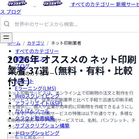
すべてのカテゴリー
新規サー
ス
ブログ
ホーム
/
カテゴリ
/
ネット印刷業者
すべてのカテゴリー
2026年 オススメの ネット印刷
新規サービス
ブログ
業者 37選（無料・有料・比較
人気のカテゴリー
付き）
AIアート
Eラーニング(LMS)
ネット印刷サービスは、オンライン上で印刷物の注文と制作を行
Webスクレイピング
うサービスです。従来の印刷業界と比べて手軽で迅速な印刷手続
アフィリエイト(ASP)
きを提供し、個人や企業が効率的に印刷物を作成できるようにし
かんばんツール
ています。ネット印刷サービスの特徴は以下の通りです。多様な
クラウド動画編集
印刷物の提供: ネット印刷サービスでは、名刺、パンフレット、チ
サブスクリプション構築
ラシ、 …...
ドロップシッピング
-- もっと見る --