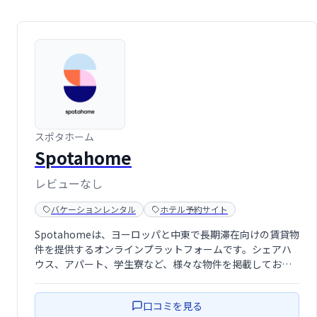
スポタホーム
Spotahome
レビューなし
バケーションレンタル
ホテル予約サイト
Spotahomeは、ヨーロッパと中東で長期滞在向けの賃貸物
件を提供するオンラインプラットフォームです。シェアハ
ウス、アパート、学生寮など、様々な物件を掲載してお
り、留学生やデジタルノマド、転勤者など、長期滞在を希
望する方にとって最適です。 旅行者向けではなく、長期滞
口コミを見る
在に特化することで、安心して快 …