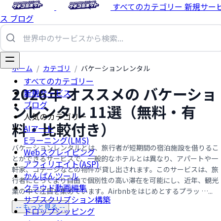
すべてのカテゴリー
新規サー
ス
ブログ
ホーム
/
カテゴリ
/
バケーションレンタル
すべてのカテゴリー
2026年 オススメの バケーショ
新規サービス
ブログ
ンレンタル 11選（無料・有
人気のカテゴリー
料・比較付き）
AIアート
Eラーニング(LMS)
バケーションレンタルとは、旅行者が短期間の宿泊施設を借りるこ
Webスクレイピング
とができるサービスで、一般的なホテルとは異なり、アパートや一
アフィリエイト(ASP)
軒家、コテージなどの物件が貸し出されます。このサービスは、旅
かんばんツール
行者にとってより自由で個別性の高い滞在を可能にし、近年、観光
クラウド動画編集
業の中で注目を集めています。Airbnbをはじめとするプラッ …...
サブスクリプション構築
-- もっと見る --
ドロップシッピング