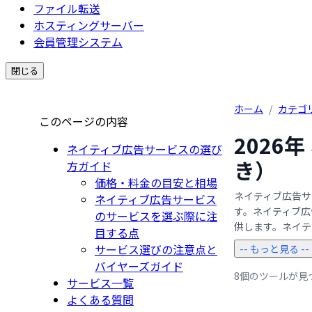
ファイル転送
ホスティングサーバー
会員管理システム
閉じる
ホーム
/
カテゴ
このページの内容
2026
ネイティブ広告サービスの選び
き）
方ガイド
価格・料金の目安と相場
ネイティブ広告サ
ネイティブ広告サービス
す。ネイティブ広
のサービスを選ぶ際に注
供します。ネイティ
目する点
サービス選びの注意点と
-- もっと見る --
バイヤーズガイド
8個のツールが見
サービス一覧
よくある質問