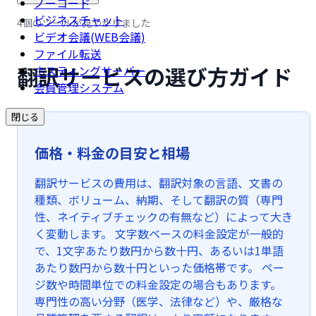
ノーコード
ビジネスチャット
4個のツールが見つかりました
ビデオ会議(WEB会議)
ファイル転送
翻訳サービスの選び方ガイド
ホスティングサーバー
会員管理システム
閉じる
価格・料金の目安と相場
翻訳サービスの費用は、翻訳対象の言語、文書の
種類、ボリューム、納期、そして翻訳の質（専門
性、ネイティブチェックの有無など）によって大き
く変動します。 文字数ベースの料金設定が一般的
で、1文字あたり数円から数十円、あるいは1単語
あたり数円から数十円といった価格帯です。 ペー
ジ数や時間単位での料金設定の場合もあります。
専門性の高い分野（医学、法律など）や、厳格な