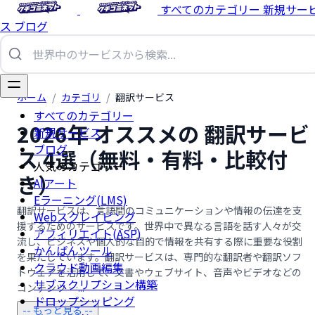
すべてのカテゴリー
新規サー
ス
ブログ
ホーム
/
カテゴリ
/
翻訳サービス
すべてのカテゴリー
2026年 オススメの 翻訳サービ
新規サービス
ブログ
ス 4選（無料・有料・比較付
人気のカテゴリー
き）
AIアート
Eラーニング(LMS)
翻訳サービスは、言語間のコミュニケーションや情報の伝達を支
Webスクレイピング
援するためのサービスです。世界中で異なる言語を話す人々が交
アフィリエイト(ASP)
流し、ビジネスや個人的な目的で情報を共有する際に重要な役割
かんばんツール
を果たしています。翻訳サービスは、専門的な翻訳者や翻訳ソフ
クラウド動画編集
トウェアを活用して、文書やウェブサイト、音声やビデオなどの
サブスクリプション構築
コンテンツ …...
ドロップシッピング
-- もっと見る --