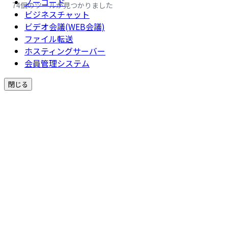
ノーコード
74個のツールが見つかりました
ビジネスチャット
ビデオ会議(WEB会議)
ファイル転送
ホスティングサーバー
会員管理システム
閉じる