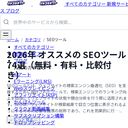
すべてのカテゴリー
新規サー
ス
ブログ
ホーム
/
カテゴリ
/
SEOツール
すべてのカテゴリー
2026年 オススメの SEOツール
新規サービス
ブログ
74選（無料・有料・比較付
人気のカテゴリー
き）
AIアート
Eラーニング(LMS)
SEOツールとは、ウェブサイトの検索エンジン最適化（SEO）を支
Webスクレイピング
援するために設計されたツールで、検索エンジンでのランキング向
アフィリエイト(ASP)
上を目指してウェブサイトの状態や競合分析を行う際に活用されま
かんばんツール
す。SEOは、ウェブサイトが検索結果で目立つ位置に表示されるよ
クラウド動画編集
うにするために必要な施策の総称であり、これを効果的に行 …...
サブスクリプション構築
-- もっと見る --
ドロップシッピング