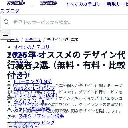
すべてのカテゴリー
新規サー
ス
ブログ
ホーム
/
カテゴリ
/
デザイン代行業者
すべてのカテゴリー
2026年 オススメの デザイン代
新規サービス
ブログ
行業者 2選（無料・有料・比較
人気のカテゴリー
付き）
AIアート
Eラーニング(LMS)
デザイン代行サービスは、企業や個人がデザインに関するニーズ
Webスクレイピング
を満たすために利用するサービスです。デザイン代行サービスを
アフィリエイト(ASP)
活用することで、専門的なデザインスキルを持つプロフェッショ
かんばんツール
ナルがデザインの制作や改善を代行し、クライアントの要望やビ
クラウド動画編集
ジネスの目的に合った魅力的で効果的なデザインを提供します。
サブスクリプション構築
デザイン代 …...
ドロップシッピング
-- もっと見る --