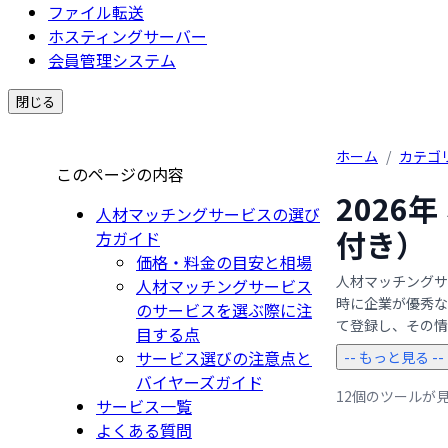
ファイル転送
ホスティングサーバー
会員管理システム
閉じる
ホーム
/
カテゴ
このページの内容
2026
人材マッチングサービスの選び
付き）
方ガイド
価格・料金の目安と相場
人材マッチングサ
人材マッチングサービス
時に企業が優秀な
のサービスを選ぶ際に注
て登録し、その情報
目する点
サービス選びの注意点と
-- もっと見る --
バイヤーズガイド
12個のツールが
サービス一覧
よくある質問