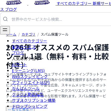
すべてのカテゴリー
新規サー
ス
ブログ
ホーム
/
カテゴリ
/
スパム保護ツール
すべてのカテゴリー
2026年 オススメの スパム保護
新規サービス
ブログ
ツール 1選（無料・有料・比較
人気のカテゴリー
付き）
AIアート
Eラーニング(LMS)
スパム保護サービスは、ウェブサイトやオンラインプラットフォ
Webスクレイピング
ームにおけるスパムや不正行為からの保護を提供するためのサー
アフィリエイト(ASP)
ビスです。スパムは、不要な広告、スキャムメッセージ、ボット
かんばんツール
による不正アクセスなど、ユーザーエクスペリエンスやセキュリ
クラウド動画編集
ティに悪影響を及ぼす様々な形態で現れます。スパム保護サービ
サブスクリプション構築
スは、スパ …...
ドロップシッピング
-- もっと見る --