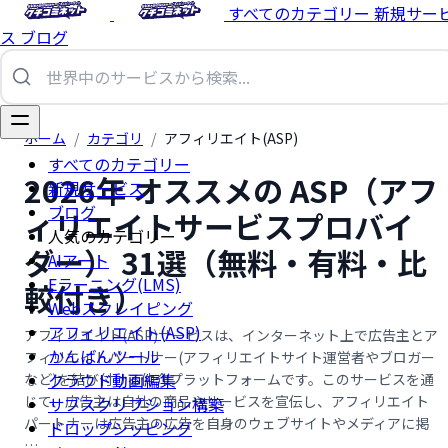
すべてのカテゴリー
新規サー
ス
ブログ
ホーム
/
カテゴリ
/
アフィリエイト(ASP)
すべてのカテゴリー
2026年 オススメの ASP（アフ
新規サービス
ブログ
ィリエイトサービスプロバイ
人気のカテゴリー
ダー） 31選（無料・有料・比
AIアート
Eラーニング(LMS)
較付き）
Webスクレイピング
アフィリエイト(ASP)
アフィリエイト(ASP)サービスは、インターネット上で広告主とア
かんばんツール
フィリエイトパートナー(アフィリエイトサイト運営者やブロガー
クラウド動画編集
など)を結び付ける仲介プラットフォームです。このサービスを通
じて、広告主は自社の商品やサービスを宣伝し、アフィリエイト
サブスクリプション構築
パートナーは広告主の広告を自身のウェブサイトやメディアに掲
ドロップシッピング
…...