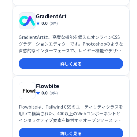
GradientArt
0.0
(0件)
GradientArtは、高度な機能を備えたオンラインCSS
グラデーションエディターです。Photoshopのような
直感的なインターフェースで、レイヤー機能やデザイ
ンツールを利用し、イラスト、パターン、アイコンな
詳しく見る
どを簡単に作成できます。無料のクラウドストレージ
も提供。複雑なグラデーションも手軽にデザインで
き、Webデザインやイラスト制作を効率化します。
Flowbite
0.0
(0件)
Flowbiteは、Tailwind CSSのユーティリティクラスを
用いて構築された、400以上のWebコンポーネントと
インタラクティブ要素を提供するオープンソースライ
ブラリです。豊富なUIコンポーネントにより、迅速か
詳しく見る
つ効率的なWeb開発を実現します。すぐに使える高品