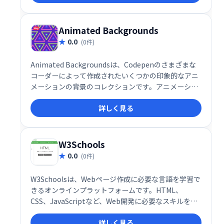
質な要素で、開発時間を大幅に削減できます。
Animated Backgrounds
0.0
(0件)
Animated Backgroundsは、Codepenのさまざまな
コーダーによって作成されたいくつかの印象的なアニ
メーションの背景のコレクションです。アニメーショ
ン背景を使用すると、ウェブサイトやブログにシンプ
詳しく見る
ルで美しい背景アニメーションを簡単に設定できま
す。
W3Schools
0.0
(0件)
W3Schoolsは、Webページ作成に必要な言語を学習で
きるオンラインプラットフォームです。HTML、
CSS、JavaScriptなど、Web開発に必要なスキルを段
階的に習得できます。初心者から上級者まで、豊富な
詳しく見る
チュートリアルとリファレンスで、Web開発の知識を