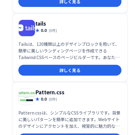
詳しく見る
CodeKeepとリンクすることも可能です。効率的なコ
ード管理を実現します。
tails
0.0
(0件)
Tailsは、120種類以上のデザインブロックを用いて、
簡単に美しいランディングページを作成できる
Tailwind CSSベースのページビルダーです。あなたの
次のプロジェクトに最適なウェブサイトを、直感的な
詳しく見る
操作で素早く構築できます。素晴らしいアイデアを実
現するための究極のツールです。
Pattern.css
0.0
(0件)
Pattern.cssは、シンプルなCSSライブラリです。背景
に美しいパターンを簡単に追加できます。Webサイト
のデザインにアクセントを加え、視覚的に魅力的な空
間を演出したい方におすすめです。軽量で使いやすい