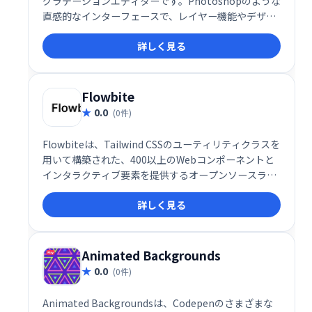
グラデーションエディターです。Photoshopのような
直感的なインターフェースで、レイヤー機能やデザイ
ンツールを利用し、イラスト、パターン、アイコンな
詳しく見る
どを簡単に作成できます。無料のクラウドストレージ
も提供。複雑なグラデーションも手軽にデザインで
き、Webデザインやイラスト制作を効率化します。
Flowbite
0.0
(0件)
Flowbiteは、Tailwind CSSのユーティリティクラスを
用いて構築された、400以上のWebコンポーネントと
インタラクティブ要素を提供するオープンソースライ
ブラリです。豊富なUIコンポーネントにより、迅速か
詳しく見る
つ効率的なWeb開発を実現します。すぐに使える高品
質な要素で、開発時間を大幅に削減できます。
Animated Backgrounds
0.0
(0件)
Animated Backgroundsは、Codepenのさまざまな