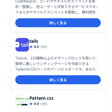
CodeKeepは、コードやテキストのスニペットを保
存・整理し、他ユーザーと共有できるサービスです。
フォルダやラベルでスニペットを管理し、再利用性を
高めます。コードのスクリーンショットを保存して
詳しく見る
CodeKeepとリンクすることも可能です。効率的なコ
ード管理を実現します。
tails
0.0
(0件)
Tailsは、120種類以上のデザインブロックを用いて、
簡単に美しいランディングページを作成できる
Tailwind CSSベースのページビルダーです。あなたの
次のプロジェクトに最適なウェブサイトを、直感的な
詳しく見る
操作で素早く構築できます。素晴らしいアイデアを実
現するための究極のツールです。
Pattern.css
0.0
(0件)