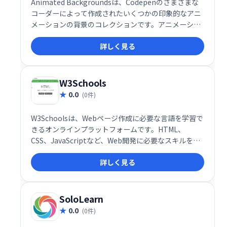
Animated Backgroundsは、Codepenのさまざまな
コーダーによって作成されたいくつかの印象的なアニ
メーションの背景のコレクションです。アニメーショ
ン背景を使用すると、ウェブサイトやブログにシンプ
詳しく見る
ルで美しい背景アニメーションを簡単に設定できま
す。
W3Schools
0.0
(0件)
W3Schoolsは、Webページ作成に必要な言語を学習で
きるオンラインプラットフォームです。HTML、
CSS、JavaScriptなど、Web開発に必要なスキルを段
階的に習得できます。初心者から上級者まで、豊富な
詳しく見る
チュートリアルとリファレンスで、Web開発の知識を
効率的に深められます。無料で利用でき、いつでもど
こでも学習を始められます。
SoloLearn
0.0
(0件)