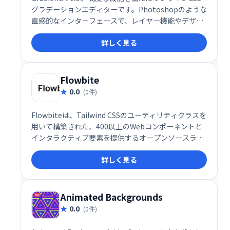
グラデーションエディターです。Photoshopのような
直感的なインターフェースで、レイヤー機能やデザイ
ンツールを利用し、イラスト、パターン、アイコンな
詳しく見る
どを簡単に作成できます。無料のクラウドストレージ
も提供。複雑なグラデーションも手軽にデザインで
き、Webデザインやイラスト制作を効率化します。
Flowbite
0.0
(0件)
Flowbiteは、Tailwind CSSのユーティリティクラスを
用いて構築された、400以上のWebコンポーネントと
インタラクティブ要素を提供するオープンソースライ
ブラリです。豊富なUIコンポーネントにより、迅速か
詳しく見る
つ効率的なWeb開発を実現します。すぐに使える高品
質な要素で、開発時間を大幅に削減できます。
Animated Backgrounds
0.0
(0件)