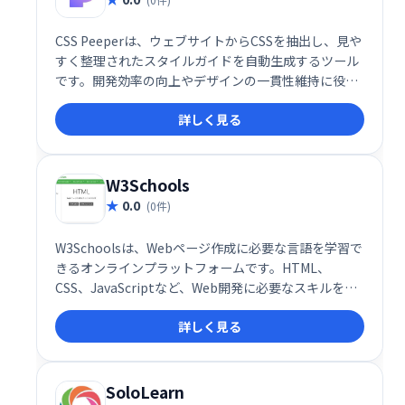
CSS Peeperは、ウェブサイトからCSSを抽出し、見や
すく整理されたスタイルガイドを自動生成するツール
です。開発効率の向上やデザインの一貫性維持に役立
ちます。複雑なCSSコードを簡単に理解し、管理でき
詳しく見る
るため、チーム開発にも最適です。
W3Schools
0.0
(0件)
W3Schoolsは、Webページ作成に必要な言語を学習で
きるオンラインプラットフォームです。HTML、
CSS、JavaScriptなど、Web開発に必要なスキルを段
階的に習得できます。初心者から上級者まで、豊富な
詳しく見る
チュートリアルとリファレンスで、Web開発の知識を
効率的に深められます。無料で利用でき、いつでもど
こでも学習を始められます。
SoloLearn