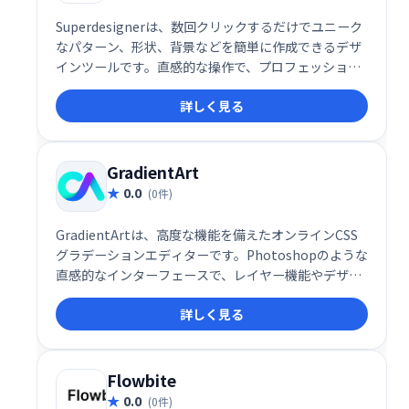
Superdesignerは、数回クリックするだけでユニーク
なパターン、形状、背景などを簡単に作成できるデザ
インツールです。直感的な操作で、プロフェッショナ
ルなデザインを素早く実現。創造性を自由に解き放
詳しく見る
ち、デザインの可能性を広げましょう！
GradientArt
0.0
(0件)
GradientArtは、高度な機能を備えたオンラインCSS
グラデーションエディターです。Photoshopのような
直感的なインターフェースで、レイヤー機能やデザイ
ンツールを利用し、イラスト、パターン、アイコンな
詳しく見る
どを簡単に作成できます。無料のクラウドストレージ
も提供。複雑なグラデーションも手軽にデザインで
き、Webデザインやイラスト制作を効率化します。
Flowbite
0.0
(0件)