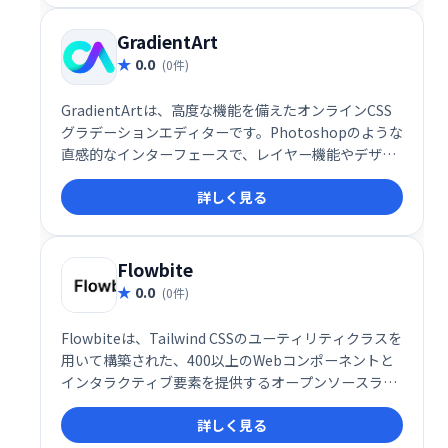
GradientArt
0.0
(0件)
GradientArtは、高度な機能を備えたオンラインCSS
グラデーションエディターです。Photoshopのような
直感的なインターフェースで、レイヤー機能やデザイ
ンツールを利用し、イラスト、パターン、アイコンな
詳しく見る
どを簡単に作成できます。無料のクラウドストレージ
も提供。複雑なグラデーションも手軽にデザインで
き、Webデザインやイラスト制作を効率化します。
Flowbite
0.0
(0件)
Flowbiteは、Tailwind CSSのユーティリティクラスを
用いて構築された、400以上のWebコンポーネントと
インタラクティブ要素を提供するオープンソースライ
ブラリです。豊富なUIコンポーネントにより、迅速か
詳しく見る
つ効率的なWeb開発を実現します。すぐに使える高品