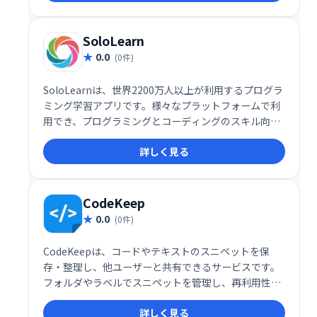
効率的に深められます。無料で利用でき、いつでもど
こでも学習を始められます。
SoloLearn
0.0
(0件)
SoloLearnは、世界2200万人以上が利用するプログラ
ミング学習アプリです。様々なプラットフォームで利
用でき、プログラミングとコーディングのスキル向上
をサポートします。初心者から上級者まで、自身のペ
詳しく見る
ースで学習を進められます。楽しく効率的にプログラ
ミングを学びたい方におすすめです。
CodeKeep
0.0
(0件)
CodeKeepは、コードやテキストのスニペットを保
存・整理し、他ユーザーと共有できるサービスです。
フォルダやラベルでスニペットを管理し、再利用性を
高めます。コードのスクリーンショットを保存して
詳しく見る
CodeKeepとリンクすることも可能です。効率的なコ