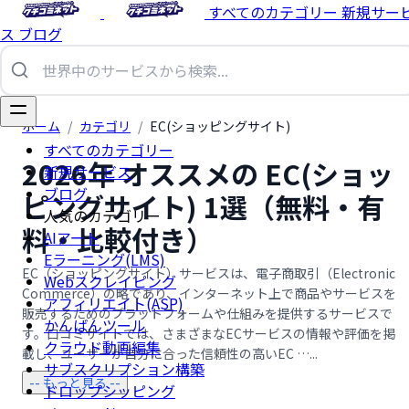
すべてのカテゴリー
新規サー
ス
ブログ
ホーム
/
カテゴリ
/
EC(ショッピングサイト)
すべてのカテゴリー
2026年 オススメの EC(ショッ
新規サービス
ブログ
ピングサイト) 1選（無料・有
人気のカテゴリー
料・比較付き）
AIアート
Eラーニング(LMS)
EC（ショッピングサイト）サービスは、電子商取引（Electronic
Webスクレイピング
Commerce）の略であり、インターネット上で商品やサービスを
アフィリエイト(ASP)
販売するためのプラットフォームや仕組みを提供するサービスで
かんばんツール
す。口コミサイトでは、さまざまなECサービスの情報や評価を掲
クラウド動画編集
載し、ユーザーが自分に合った信頼性の高いEC …...
サブスクリプション構築
-- もっと見る --
ドロップシッピング