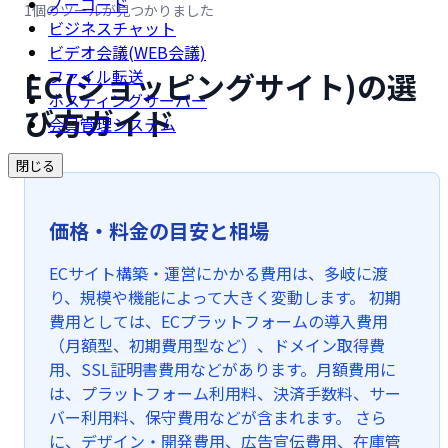
ノーコード
1個のツールが見つかりました
ビジネスチャット
ビデオ会議(WEB会議)
EC(ショッピングサイト)の選
ファイル転送
ホスティングサーバー
び方ガイド
会員管理システム
閉じる
価格・料金の目安と相場
ECサイト構築・運営にかかる費用は、多岐に渡
り、規模や機能によって大きく変動します。 初期
費用としては、ECプラットフォームの導入費用
（月額型、初期費用型など）、ドメイン取得費
用、SSL証明書費用などがあります。月額費用に
は、プラットフォーム利用料、決済手数料、サー
バー利用料、保守費用などが含まれます。 さら
に、デザイン・開発費用、広告宣伝費用、在庫管