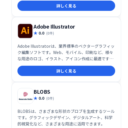
詳しく見る
な操作で、様々なデザインニーズに対応します。
Adobe Illustrator
0.0
(0件)
Adobe Illustratorは、業界標準のベクターグラフィッ
ク編集ソフトです。Web、モバイル、印刷など、様々
な用途のロゴ、イラスト、アイコン作成に最適です。
1985年のMacintosh版リリース以来、進化を続け、
詳しく見る
Mac、Windows、iPadで利用可能です。高精細なデザ
インを実現し、拡大縮小しても画質が劣化しないベク
ター形式を採用。プロからアマチュアまで、幅広いク
リエイターに愛用されています。
BLOBS
0.0
(0件)
BLOBSは、さまざまな形状のブロブを生成するツール
です。グラフィックデザイン、デジタルアート、科学
的視覚化など、さまざまな用途に活用できます。