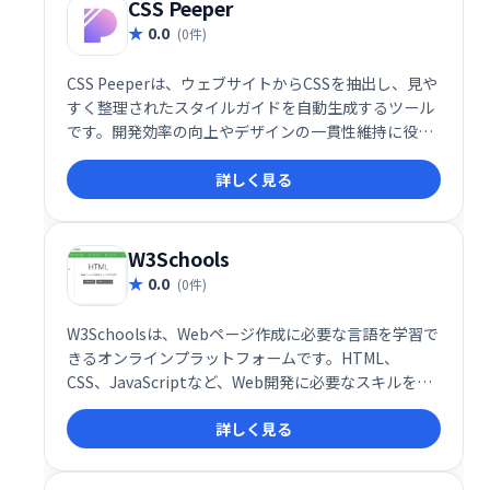
CSS Peeper
0.0
(0件)
CSS Peeperは、ウェブサイトからCSSを抽出し、見や
すく整理されたスタイルガイドを自動生成するツール
です。開発効率の向上やデザインの一貫性維持に役立
ちます。複雑なCSSコードを簡単に理解し、管理でき
詳しく見る
るため、チーム開発にも最適です。
W3Schools
0.0
(0件)
W3Schoolsは、Webページ作成に必要な言語を学習で
きるオンラインプラットフォームです。HTML、
CSS、JavaScriptなど、Web開発に必要なスキルを段
階的に習得できます。初心者から上級者まで、豊富な
詳しく見る
チュートリアルとリファレンスで、Web開発の知識を
効率的に深められます。無料で利用でき、いつでもど
こでも学習を始められます。