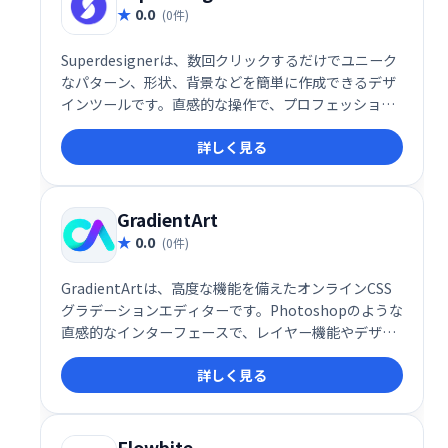
0.0
(0件)
Superdesignerは、数回クリックするだけでユニーク
なパターン、形状、背景などを簡単に作成できるデザ
インツールです。直感的な操作で、プロフェッショナ
ルなデザインを素早く実現。創造性を自由に解き放
詳しく見る
ち、デザインの可能性を広げましょう！
GradientArt
0.0
(0件)
GradientArtは、高度な機能を備えたオンラインCSS
グラデーションエディターです。Photoshopのような
直感的なインターフェースで、レイヤー機能やデザイ
ンツールを利用し、イラスト、パターン、アイコンな
詳しく見る
どを簡単に作成できます。無料のクラウドストレージ
も提供。複雑なグラデーションも手軽にデザインで
き、Webデザインやイラスト制作を効率化します。
Flowbite