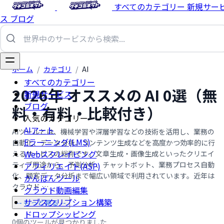
すべてのカテゴリー
新規サー
ス
ブログ
ホーム
/
カテゴリ
/
AI
すべてのカテゴリー
2026年 オススメの AI 0選（無
新規サービス
ブログ
料・有料・比較付き）
人気のカテゴリー
AIアート
AIツールとは、機械学習や深層学習などの技術を活用し、業務の
Eラーニング(LMS)
自動化、データ分析、コンテンツ生成などを高度かつ効率的に行
Webスクレイピング
えるサービスの総称です。文章生成・画像生成といったクリエイ
ティブ用途から、予測分析、チャットボット、業務プロセス自動
アフィリエイト(ASP)
化、顧客データ分析まで幅広い領域で利用されています。近年は
かんばんツール
クラウド …...
クラウド動画編集
サブスクリプション構築
-- もっと見る --
ドロップシッピング
0個のツールが見つかりました