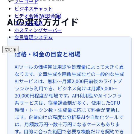
ノーコード
ビジネスチャット
ビデオ会議(WEB会議)
AIの選び方ガイド
ファイル転送
ホスティングサーバー
会員管理システム
閉じる
価格・料金の目安と相場
AIツールの価格帯は用途や処理量によって大きく異
なります。文章生成や画像生成などの一般的な生成
AIサービスは、無料〜月額2,000円前後のライトプ
ランから利用でき、ビジネス向けは月額5,000〜
20,000円程度が相場です。API利用型やAIインフラ
系サービスは、従量課金制が多く、使用したGPU
時間・トークン数・生成量に応じて料金が変動し
ます。企業向けの高度な分析系AIや自動化ツールで
は、月額数万円〜数十万円になるケースもありま
す。目的に合った範囲で必要な機能だけを契約でき