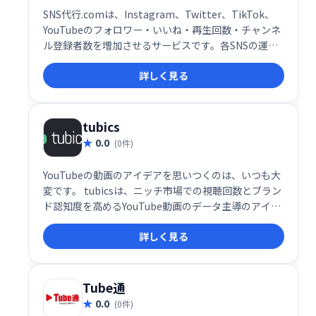
SNS代行.comは、Instagram、Twitter、TikTok、
YouTubeのフォロワー・いいね・再生回数・チャンネ
ル登録者数を増加させるサービスです。各SNSの運用
でお悩みの企業様・個人様に最適なソリューションを
詳しく見る
提供します。集客効果の向上を目指し、お気軽にご相
談ください。
tubics
0.0
(0件)
YouTubeの動画のアイデアを思いつくのは、いつも大
変です。 tubicsは、ニッチ市場での視聴回数とブラン
ド認知度を高めるYouTube動画のデータ主導のアイデ
アを提供します。すべてのビデオのアイデアには、競
詳しく見る
合他社の洞察、ビデオでカバーする質問、提案された
タグとキーワードが含まれています。
Tube通
0.0
(0件)