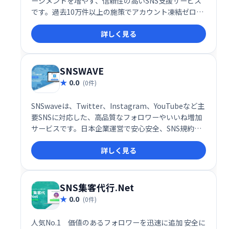
ージメントを増やす、信頼性の高いSNS支援サービス
です。過去10万件以上の施策でアカウント凍結ゼロを
達成しており、安心してご利用いただけます。
詳しく見る
SNSWAVE
0.0
(0件)
SNSwaveは、Twitter、Instagram、YouTubeなど主
要SNSに対応した、高品質なフォロワーやいいね増加
サービスです。日本企業運営で安心安全、SNS規約を
遵守しているのでアカウント凍結の心配もありませ
詳しく見る
ん。ワンクリックで簡単に注文でき、自然なフォロワ
ーを増やし、アカウントのエンゲージメントを高めら
れます。人気No.1サービスで、集客アップを目指しま
しょう！
SNS集客代行.Net
0.0
(0件)
人気No.1 価値のあるフォロワーを迅速に追加 安全に