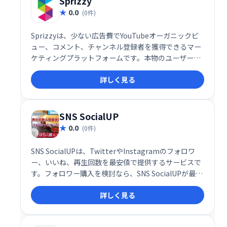
Sprizzy
0.0
(0件)
Sprizzyは、少ない広告費でYouTubeオーガニックビ
ュー、コメント、チャンネル登録者を獲得できるマー
ケティングプラットフォームです。本物のユーザーか
らのエンゲージメントに焦点を当て、効果的な
詳しく見る
YouTube戦略を実現します。広告に頼らず、自然な視
聴者増加を目指したい方に最適です。
SNS SocialUP
0.0
(0件)
SNS SocialUPは、TwitterやInstagramのフォロワ
ー、いいね、再生回数を最安値で提供するサービスで
す。フォロワー購入を検討なら、SNS SocialUPが最適
です。システム納品による迅速な提供で、あなたの
詳しく見る
SNSアカウントを効果的に成長させます。手軽に利用
できるサービスで、費用対効果の高い運用をサポート
します。