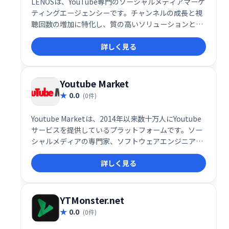
LENOSは、YouTube専門のソーシャルメディアマーケ
ティングエージェンシーです。チャンネルの成長と視
聴回数の増加に特化し、質の高いソリューションとキ
ャンペーンを提供することで、YouTube戦略を成功に
詳しく見る
導きます。一般的なソーシャルメディアマーケティン
グとは異なり、YouTubeに特化した専門知識と経験
で、お客様の目標達成を支援します。
Youtube Market
0.0
(0件)
Youtube Marketは、2014年以来数十万人にYoutube
サービスを提供しているプラ​​ットフォームです。ソー
シャルメディアの専門家、ソフトウェアエンジニア、
SEOの専門家のチームで構成されるこのプラットフォ
詳しく見る
ームの目的は、安全なサービスを作成して提供するこ
とです。 YouTubeのトップにあなたを連れて行きま
す。
YTMonster.net
0.0
(0件)