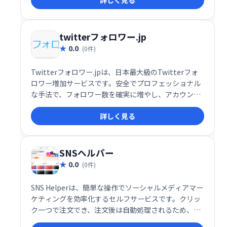
詳しく見る
す。ブログ運営者やSNSアカウント保有者にとって、
集客促進に役立つ強力なツールです。
twitterフォロワー.jp
0.0
(0件)
Twitterフォロワー.jpは、日本最大級のTwitterフォ
ロワー増加サービスです。安全でプロフェッショナル
な手法で、フォロワー数を確実に増やし、アカウント
の認知度向上をサポートします。安心してご利用いた
詳しく見る
だけるサービスなので、Twitter運用でお困りの方は
ぜひ一度お試しください。
SNSヘルパー
0.0
(0件)
SNS Helperは、簡単な操作でソーシャルメディアマー
ケティングを効率化するセルフサービスです。クリッ
ク一つで注文でき、注文後は自動処理されるため、手
間なくマーケティング活動を進められます。手軽に始