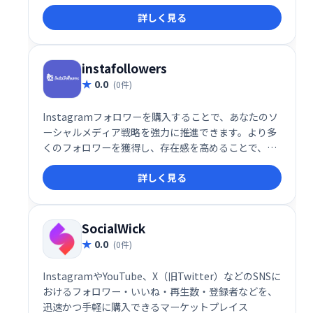
度向上を目指したい方におすすめです。ただし、不正
詳しく見る
なフォロワー増加はアカウント停止のリスクも伴いま
すので、利用にはご注意ください。
instafollowers
0.0
(0件)
Instagramフォロワーを購入することで、あなたのソ
ーシャルメディア戦略を強力に推進できます。より多
くのフォロワーを獲得し、存在感を高めることで、新
たなビジネスチャンスや影響力の拡大につながりま
詳しく見る
す。競合他社との差別化を図り、Instagramで成功を
目指しましょう。
SocialWick
0.0
(0件)
InstagramやYouTube、X（旧Twitter）などのSNSに
おけるフォロワー・いいね・再生数・登録者などを、
迅速かつ手軽に購入できるマーケットプレイス