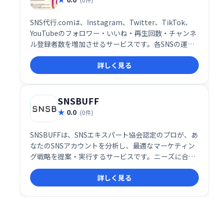
SNS代行.comは、Instagram、Twitter、TikTok、
YouTubeのフォロワー・いいね・再生回数・チャンネ
ル登録者数を増加させるサービスです。各SNSの運用
でお悩みの企業様・個人様に最適なソリューションを
詳しく見る
提供します。集客効果の向上を目指し、お気軽にご相
談ください。
SNSBUFF
0.0
(0件)
SNSBUFFは、SNSエキスパート協会認定のプロが、あ
なたのSNSアカウントを分析し、最適なマーケティン
グ戦略を提案・実行するサービスです。ニーズに合わ
せた手法で、迅速かつ丁寧にアカウントとコンテンツ
詳しく見る
を改善し、フォロワー増加やエンゲージメント向上を
サポートします。 SNSを「BUFF（上昇）」させるお
手伝いをいたします。