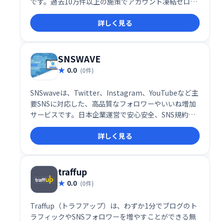
です。過去10万件以上の施策でアカウント凍結ゼロを
達成しており、安心してご利用いただけます。
詳しく見る
SNSWAVE
0.0
(0件)
SNSwaveは、Twitter、Instagram、YouTubeなど主
要SNSに対応した、高品質なフォロワーやいいね増加
サービスです。日本企業運営で安心安全、SNS規約を
遵守しているのでアカウント凍結の心配もありませ
詳しく見る
ん。ワンクリックで簡単に注文でき、自然なフォロワ
ーを増やし、アカウントのエンゲージメントを高めら
れます。人気No.1サービスで、集客アップを目指しま
しょう！
traffup
0.0
(0件)
Traffup（トラフアップ）は、わずか1分でブログのト
ラフィックやSNSフォロワーを増やすことができる無