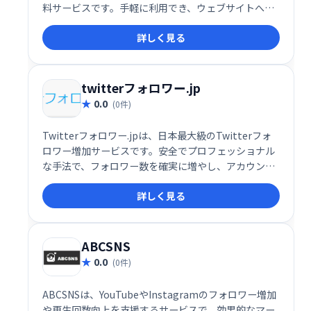
料サービスです。手軽に利用でき、ウェブサイトへの
アクセス数やSNSのエンゲージメント向上を支援しま
詳しく見る
す。ブログ運営者やSNSアカウント保有者にとって、
集客促進に役立つ強力なツールです。
twitterフォロワー.jp
0.0
(0件)
Twitterフォロワー.jpは、日本最大級のTwitterフォ
ロワー増加サービスです。安全でプロフェッショナル
な手法で、フォロワー数を確実に増やし、アカウント
の認知度向上をサポートします。安心してご利用いた
詳しく見る
だけるサービスなので、Twitter運用でお困りの方は
ぜひ一度お試しください。
ABCSNS
0.0
(0件)
ABCSNSは、YouTubeやInstagramのフォロワー増加
や再生回数向上を支援するサービスで、効果的なマー