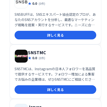
0.0
(0件)
SNSBUFFは、SNSエキスパート協会認定のプロが、あ
なたのSNSアカウントを分析し、最適なマーケティン
グ戦略を提案・実行するサービスです。ニーズに合わ
せた手法で、迅速かつ丁寧にアカウントとコンテンツ
詳しく見る
を改善し、フォロワー増加やエンゲージメント向上を
サポートします。 SNSを「BUFF（上昇）」させるお
手伝いをいたします。
SNSTMC
0.0
(0件)
SNSTMCは、Instagramの日本人フォロワーを高品質
で提供するサービスです。フォロワー増加による集客
でお悩みの企業様は、ぜひSNSTMCにご相談くださ
い。SNS集客に関するあらゆるニーズに対応し、ビジ
詳しく見る
ネスの成長を支援します。
Jarvee