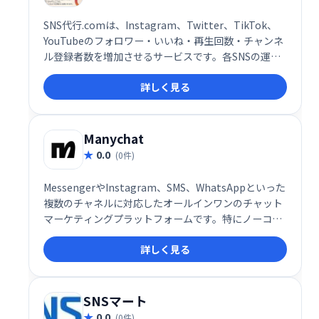
SNS代行.comは、Instagram、Twitter、TikTok、
YouTubeのフォロワー・いいね・再生回数・チャンネ
ル登録者数を増加させるサービスです。各SNSの運用
でお悩みの企業様・個人様に最適なソリューションを
詳しく見る
提供します。集客効果の向上を目指し、お気軽にご相
談ください。
Manychat
0.0
(0件)
MessengerやInstagram、SMS、WhatsAppといった
複数のチャネルに対応したオールインワンのチャット
マーケティングプラットフォームです。特にノーコー
ドで構築できるビジュアルフローと、顧客エンゲージ
詳しく見る
メントを高める自動化機能により、世界中の中小企業
からマーケター、EC事業者まで幅広く活用されていま
す。
SNSマート
0.0
(0件)