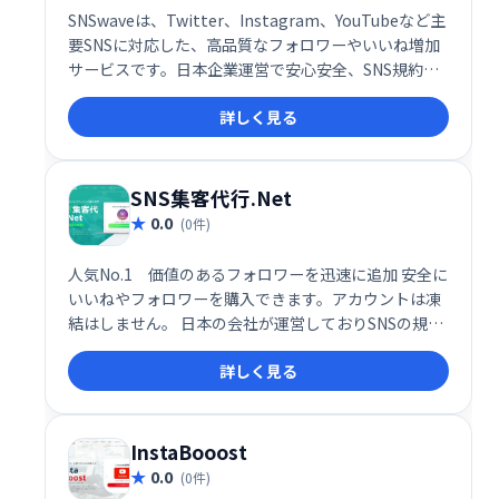
SNSwaveは、Twitter、Instagram、YouTubeなど主
要SNSに対応した、高品質なフォロワーやいいね増加
サービスです。日本企業運営で安心安全、SNS規約を
遵守しているのでアカウント凍結の心配もありませ
詳しく見る
ん。ワンクリックで簡単に注文でき、自然なフォロワ
ーを増やし、アカウントのエンゲージメントを高めら
れます。人気No.1サービスで、集客アップを目指しま
しょう！
SNS集客代行.Net
0.0
(0件)
人気No.1 価値のあるフォロワーを迅速に追加 安全に
いいねやフォロワーを購入できます。アカウントは凍
結はしません。 日本の会社が運営しておりSNSの規約
を遵守したサービスです ばれずに自然なフォロワーを
詳しく見る
買うことができます。パスワードも不要です。
InstaBooost
0.0
(0件)