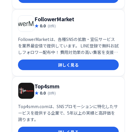
FollowerMarket
0.0
(0件)
FollowerMarketは、各種SNSの拡散・宣伝サービス
を業界最安値で提供しています。 LINE登録で無料お試
しフォロワー配布中！ 費用対効果の高い集客を支援
し、SNSマーケティングを強力にサポートします。 ア
詳しく見る
カウントの認知度向上やエンゲージメント率アップを
目指したい方におすすめです。
Top4smm
0.0
(0件)
Top4smm.comは、SNSプロモーションに特化したサ
ービスを提供する企業で、5年以上の実績と高評価を
誇ります。
詳しく見る