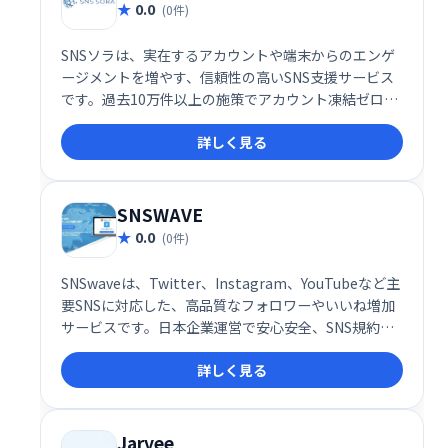
0.0
(0件)
SNSソラは、実在するアカウントや端末からのエンゲ
ージメントを増やす、信頼性の高いSNS支援サービス
です。過去10万件以上の施策でアカウント凍結ゼロを
達成しており、安心してご利用いただけます。
詳しく見る
SNSWAVE
0.0
(0件)
SNSwaveは、Twitter、Instagram、YouTubeなど主
要SNSに対応した、高品質なフォロワーやいいね増加
サービスです。日本企業運営で安心安全、SNS規約を
遵守しているのでアカウント凍結の心配もありませ
詳しく見る
ん。ワンクリックで簡単に注文でき、自然なフォロワ
ーを増やし、アカウントのエンゲージメントを高めら
れます。人気No.1サービスで、集客アップを目指しま
しょう！
Jarvee