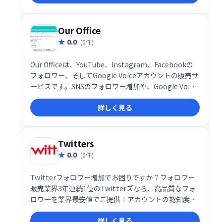
できるサービスで、費用対効果の高い運用をサポート
します。
Our Office
0.0
(0件)
Our Officeは、YouTube、Instagram、Facebookの
フォロワー、そしてGoogle Voiceアカウントの販売サ
ービスです。SNSのフォロワー増加や、Google Voice
アカウントの取得でお困りの方におすすめです。手軽
詳しく見る
にアカウント数を増やし、オンライン上の存在感を高
めたい方、ぜひご利用ください。
Twitters
0.0
(0件)
Twitterフォロワー増加でお困りですか？フォロワー
販売業界3年連続1位のTwitterズなら、高品質なフォ
ロワーを業界最安値でご提供！アカウントの認知度向
上やエンゲージメントの拡大に貢献します。ぜひ、
詳しく見る
Twitterズで理想のフォロワーを獲得し、Twitter戦略