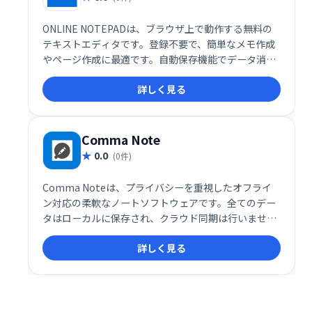
ONLINE NOTEPADは、ブラウザ上で動作する無料の
テキストエディタです。登録不要で、簡単なメモ作成
やページ作成に最適です。自動保存機能でデータ消失
を防ぎ、ブラウザを閉じても作業内容を復元します。
詳しく見る
元に戻す/やり直し、検索・置換など、基本的な編集機
能も充実しています。
Comma Note
0.0
(0件)
Comma Noteは、プライバシーを重視したオフライ
ン対応の柔軟なノートソフトウェアです。全てのデー
タはローカルに保存され、クラウド同期は行いませ
ん。安心してご利用いただける、安全で快適なノート
詳しく見る
環境を提供します。