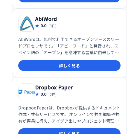
ーザーのみがアクセス可能です。安心して共同作業を
進められる、安全でプライベートな作業環境を提供し
ます。
AbiWord
0.0
(0件)
AbiWordは、無料で利用できるオープンソースのワー
ドプロセッサです。「アビーワード」と発音され、ス
ペイン語の「オープン」を意味する言葉に由来してい
ます。Linux、macOS、ReactOSなど、複数のOSに対
詳しく見る
応し、文書作成をシンプルにサポートします。
Dropbox Paper
0.0
(0件)
Dropbox Paperは、Dropboxが提供するドキュメント
作成・共有サービスです。 オンラインで共同編集や共
有が容易に行え、アイデア出しやプロジェクト管理に
最適です。 Dropboxとの連携もスムーズで、ファイル
詳しく見る
の保存やアクセスも簡単です。 チームでの作業効率を