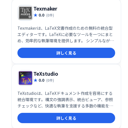
Texmaker
0.0
(0件)
Texmakerは、LaTeX文書作成のための無料の統合型
エディターです。LaTeXに必要なツールを一つにまと
め、効率的な執筆環境を提供します。 シンプルながら
も強力な機能で、論文やレポート作成をスムーズにサ
詳しく見る
ポートします。初心者から上級者まで、LaTeXによる
文書作成を容易にする頼もしいツールです。無料でご
利用いただけます。
TeXstudio
0.0
(0件)
TeXstudioは、LaTeXドキュメント作成を容易にする
統合環境です。構文の強調表示、統合ビューア、参照
チェックなど、快適な執筆を支援する多数の機能を搭
載。LaTeX初心者から上級者まで、効率的な文書作成
詳しく見る
を実現します。直感的な操作性で、複雑なLaTeXコー
ドの記述もスムーズに行えます。 論文執筆やレポート