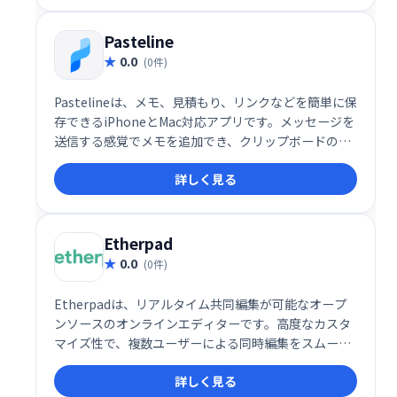
ンとのシームレスな連携も可能です。生産性向上と円
滑な情報共有を実現する、頼れるオフィスツールで
Pasteline
す。
0.0
(0件)
Pastelineは、メモ、見積もり、リンクなどを簡単に保
存できるiPhoneとMac対応アプリです。メッセージを
送信する感覚でメモを追加でき、クリップボードの情
報をワンタップで保存可能。大切な情報を瞬時に記
詳しく見る
録・管理し、作業効率をアップさせます。 いつでもど
こでもアクセスできる手軽さで、アイデアや情報を逃
しません。
Etherpad
0.0
(0件)
Etherpadは、リアルタイム共同編集が可能なオープ
ンソースのオンラインエディターです。高度なカスタ
マイズ性で、複数ユーザーによる同時編集をスムーズ
に実現します。文書作成、共同作業、ブレインストー
詳しく見る
ミングなど、様々な用途に活用できます。シンプルで